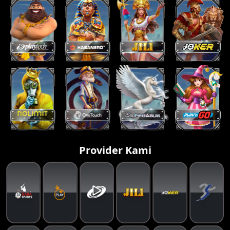
Provider Kami