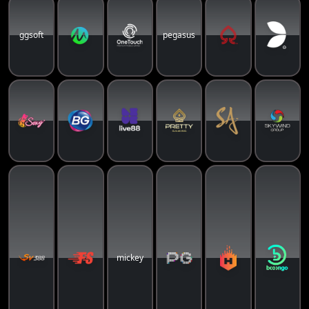
ggsoft
pegasus
mickey