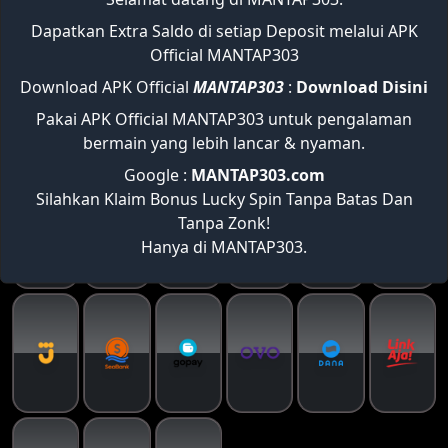
Dapatkan Extra Saldo di setiap Deposit melalui APK
Official MANTAP303
Download APK Official
MANTAP303
:
Download Disini
Pakai APK Official MANTAP303 untuk pengalaman
bermain yang lebih lancar & nyaman.
Cara Pembayaran
Google :
MANTAP303.com
Silahkan Klaim Bonus Lucky Spin Tanpa Batas Dan
Tanpa Zonk!
Hanya di MANTAP303.